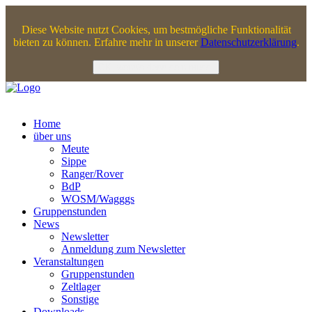
Jahr
Monat
Jahr
Monat
Diese Website nutzt Cookies, um bestmögliche Funktionalität
bieten zu können. Erfahre mehr in unserer
Datenschutzerklärung
.
OK, wenn's denn sein muss.
Home
über uns
Meute
Sippe
Ranger/Rover
BdP
WOSM/Wagggs
Gruppenstunden
News
Newsletter
Anmeldung zum Newsletter
Veranstaltungen
Gruppenstunden
Zeltlager
Sonstige
Downloads