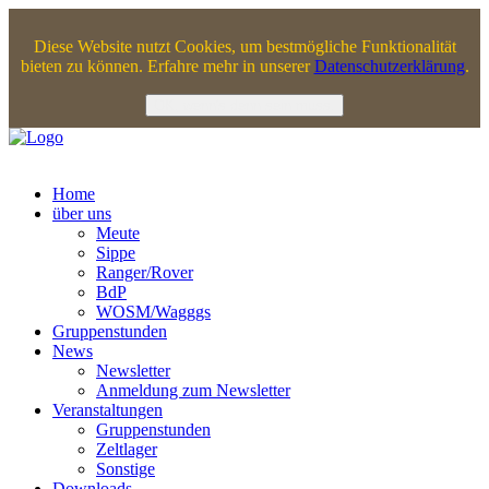
Jahr
Monat
Jahr
Monat
Diese Website nutzt Cookies, um bestmögliche Funktionalität
bieten zu können. Erfahre mehr in unserer
Datenschutzerklärung
.
OK, wenn's denn sein muss.
Home
über uns
Meute
Sippe
Ranger/Rover
BdP
WOSM/Wagggs
Gruppenstunden
News
Newsletter
Anmeldung zum Newsletter
Veranstaltungen
Gruppenstunden
Zeltlager
Sonstige
Downloads